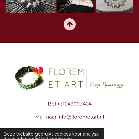
Bel +
31648003464
Mail naar info@floremetart.nl
Florem et Art
Deze website gebruikt cookies voor analyse-
doeleinden en/of het tonen van