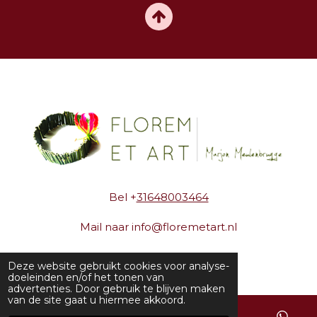
Bel +
31648003464
Mail naar info@floremetart.nl
Florem et Art
Deze website gebruikt cookies voor analyse-
doeleinden en/of het tonen van
Atelier : Jagerskamp 46
advertenties. Door gebruik te blijven maken
van de site gaat u hiermee akkoord.
6932 BW Westervoort